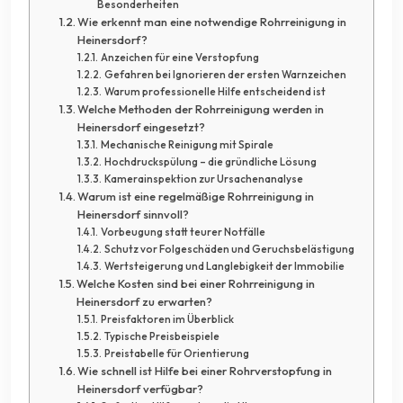
Besonderheiten
Wie erkennt man eine notwendige Rohrreinigung in
Heinersdorf?
Anzeichen für eine Verstopfung
Gefahren bei Ignorieren der ersten Warnzeichen
Warum professionelle Hilfe entscheidend ist
Welche Methoden der Rohrreinigung werden in
Heinersdorf eingesetzt?
Mechanische Reinigung mit Spirale
Hochdruckspülung – die gründliche Lösung
Kamerainspektion zur Ursachenanalyse
Warum ist eine regelmäßige Rohrreinigung in
Heinersdorf sinnvoll?
Vorbeugung statt teurer Notfälle
Schutz vor Folgeschäden und Geruchsbelästigung
Wertsteigerung und Langlebigkeit der Immobilie
Welche Kosten sind bei einer Rohrreinigung in
Heinersdorf zu erwarten?
Preisfaktoren im Überblick
Typische Preisbeispiele
Preistabelle für Orientierung
Wie schnell ist Hilfe bei einer Rohrverstopfung in
Heinersdorf verfügbar?