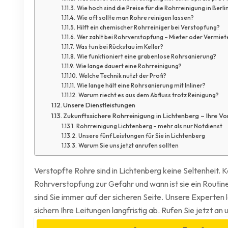
Wie hoch sind die Preise für die Rohrreinigung in Berli
Wie oft sollte man Rohre reinigen lassen?
Hilft ein chemischer Rohrreiniger bei Verstopfung?
Wer zahlt bei Rohrverstopfung – Mieter oder Vermiet
Was tun bei Rückstau im Keller?
Wie funktioniert eine grabenlose Rohrsanierung?
Wie lange dauert eine Rohrreinigung?
Welche Technik nutzt der Profi?
Wie lange hält eine Rohrsanierung mit Inliner?
Warum riecht es aus dem Abfluss trotz Reinigung?
Unsere Dienstleistungen
Zukunftssichere Rohrreinigung in Lichtenberg – Ihre Vor
Rohrreinigung Lichtenberg – mehr als nur Notdienst
Unsere fünf Leistungen für Sie in Lichtenberg
Warum Sie uns jetzt anrufen sollten
Verstopfte Rohre sind in Lichtenberg keine Seltenheit.
Rohrverstopfung zur Gefahr und wann ist sie ein Routine
sind Sie immer auf der sicheren Seite. Unsere Experten
sichern Ihre Leitungen langfristig ab. Rufen Sie jetzt