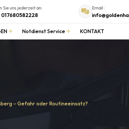
 Sie uns jederzeit an:
Email :
/ 017680582228
info@goldenh
GEN
Notdienst Service
KONTAKT
nberg – Gefahr oder Routineeinsatz?