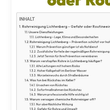
INHALT
Rohrreinigung Lichtenberg – Gefahr oder Routinee
Unsere Dienstleistungen
Lichtenberg – Lage, Klima und Besonderheiten
Rohrreinigung Lichtenberg – Prävention schützt vor ho
Warum Prävention günstiger ist als Notdienst
Zusätzliche Vorteile der regelmäßigen Rohrreinigung
Jetzt Termin für Ihre Prävention vereinbaren
Warum verstopfen Rohre in Lichtenberg häufiger?
Alte Leitungen mit hohem Risiko
Hoher Kalkgehalt im Berliner Wasser
Wurzeleinwuchs durch Straßenbäume
Was tun bei Rückstau im Keller?
Ursachen von Rückstau
Sofortmaßnahmen bei Rückstau
Warum professionelle Hilfe wichtig ist
Warum versagen chemische Rohrreiniger oft?
Nur oberflächliche Wirkung
Gefahr für Rohre und Umwelt