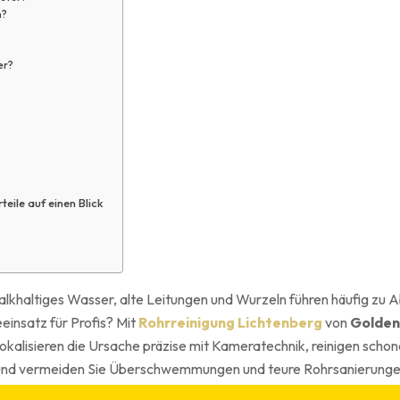
n?
er?
teile auf einen Blick
 Kalkhaltiges Wasser, alte Leitungen und Wurzeln führen häufig z
einsatz für Profis? Mit
Rohrreinigung Lichtenberg
von
Golden
 lokalisieren die Ursache präzise mit Kameratechnik, reinigen sch
 an und vermeiden Sie Überschwemmungen und teure Rohrsanierungen