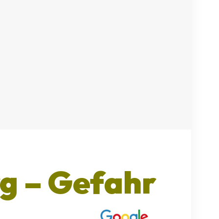
rg
– Gefahr