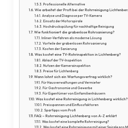
Professionelle Alternative
Wie arbeitet der Profi bei der Rohrreinigung Lichtenbe
Analyse und Diagnose per TV-Kamera
Einsatz der Motorspirale
Hochdruckspülung für nachhaltige Reinigung
Wie funktioniert die grabenlose Rohrsanierung?
Inliner-Verfahren als moderne Lösung
Vorteile der grabenlosen Rohrsanierung
Kosten der Sanierung
Was kostet eine TV-Rohrinspektion in Lichtenberg?
Ablauf der TV-Inspektion
Nutzen der Kamerainspektion
Preise für Lichtenberg
Wann lohnt sich ein Wartungsvertrag wirklich?
Für Hausverwaltungen und Vermieter
Für Gastronomie und Gewerbe
Für Eigentümer von Einfamilienhäusern
Was kostet eine Rohrreinigung in Lichtenberg wirklich?
Preisspannen und Einflussfaktoren
Spartipps vom Profi
FAQ – Rohrreinigung Lichtenberg von A-Z erklärt
Was kostet eine komplette Rohrreinigung?
Was kostet eine Rohrreinigung mit einer Spirale pro 