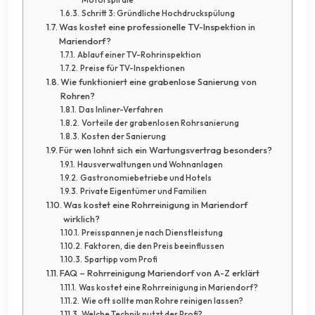
Schritt 3: Gründliche Hochdruckspülung
Was kostet eine professionelle TV-Inspektion in
Mariendorf?
Ablauf einer TV-Rohrinspektion
Preise für TV-Inspektionen
Wie funktioniert eine grabenlose Sanierung von
Rohren?
Das Inliner-Verfahren
Vorteile der grabenlosen Rohrsanierung
Kosten der Sanierung
Für wen lohnt sich ein Wartungsvertrag besonders?
Hausverwaltungen und Wohnanlagen
Gastronomiebetriebe und Hotels
Private Eigentümer und Familien
Was kostet eine Rohrreinigung in Mariendorf
wirklich?
Preisspannen je nach Dienstleistung
Faktoren, die den Preis beeinflussen
Spartipp vom Profi
FAQ – Rohrreinigung Mariendorf von A-Z erklärt
Was kostet eine Rohrreinigung in Mariendorf?
Wie oft sollte man Rohre reinigen lassen?
Welche Technik nutzt der Profi?