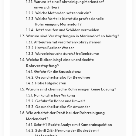
Warum ist eine Rohrreinigung Mariendorf
unverzichtbar?
Welche Methoden setzen wir ein?
Welche Vorteile bietet die professionelle
Rohrreinigung Mariendorf?
Jetzt anrufen und Schäden vermeiden
Warum sind Verstopfungen in Mariendorf so häufig?
Altbauten mit veralteten Rohrsystemen
Hartes Berliner Wasser
Wurzeleinwuchs durch Straßenbäume
Welche Risiken birgt eine unentdeckte
Rohrverstopfung?
Gefahr für die Bausubstanz
Gesundheitsrisiko für Bewohner
Hohe Folgekosten
Warum sind chemische Rohrreiniger keine Lösung?
Nur kurzfristige Wirkung
Gefahr für Rohre und Umwelt
Gesundheitsrisiko für Anwender
Wie arbeitet der Profi bei der Rohrreinigung
Mariendorf?
Schritt 1: Exakte Analyse mit Kamerainspektion
Schritt 2: Entfernung der Blockade mit
Motorspirale