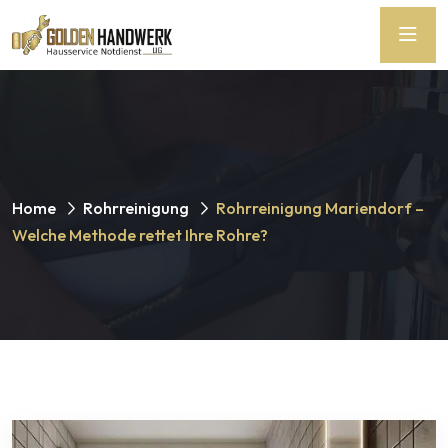
Home
Rohrreinigung
Rohrreinigung Mariendorf –
Welche Methode rettet Ihre Rohre?